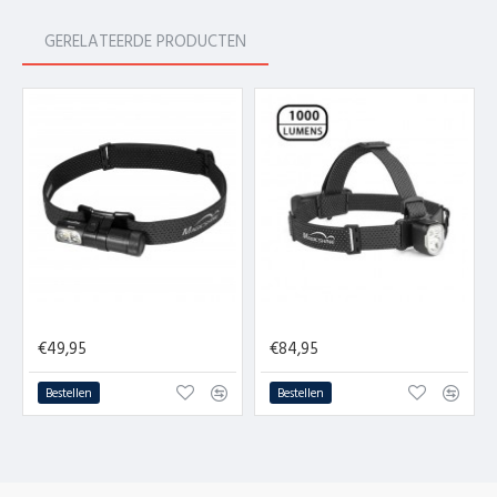
GERELATEERDE PRODUCTEN
Magicshine Moh 15 - 400 lumen - usb oplaadbaar - running - wit/rood SOS functie
Magicshine hoofdlamp MOH 35 - 1000 Lumen - Runninglight - usb oplaadbaar - wit/rood licht
€49,95
€84,95
Bestellen
Bestellen