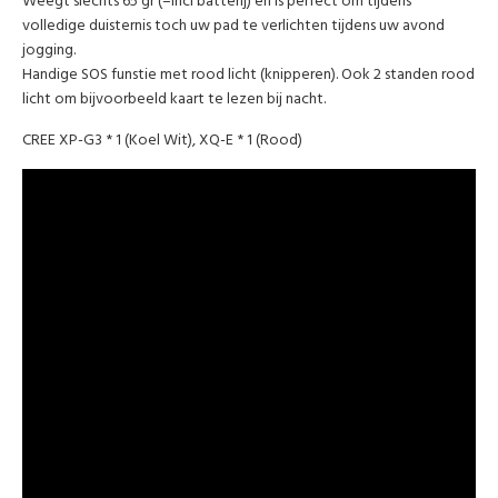
Weegt slechts 65 gr (=incl batterij) en is perfect om tijdens
volledige duisternis toch uw pad te verlichten tijdens uw avond
jogging.
Handige SOS funstie met rood licht (knipperen). Ook 2 standen rood
licht om bijvoorbeeld kaart te lezen bij nacht.
CREE XP-G3 * 1 (Koel Wit), XQ-E * 1 (Rood)