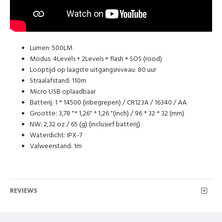
Lumen: 500LM
Modus: 4Levels + 2Levels + flash + SOS (rood)
Looptijd op laagste uitgangsniveau: 80 uur
Straalafstand: 110m
Micro USB oplaadbaar
Batterij: 1 * 14500 (inbegrepen) / CR123A / 16340 / AA
Grootte: 3,78 "* 1,26" * 1,26 "(inch) / 96 * 32 * 32 (mm)
NW: 2,32 oz / 65 (g) (inclusief batterij)
Waterdicht: IPX-7
Valweerstand: 1m
REVIEWS